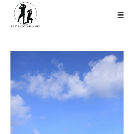
James & Kina Photography in Guam グアム ウエディングフォト・家族写真ならJ&K PHOTOGRAPHY
We photograph your special day! グアムで写真撮影！結婚式、家族写真、ベビーフォトのカメラマン ジェイムス＆キナのウェブサイト