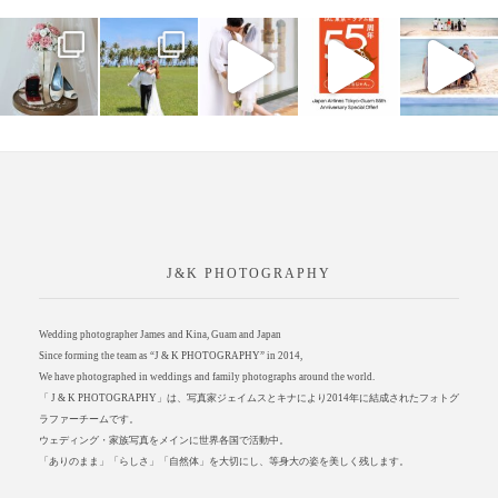
J&K PHOTOGRAPHY
Wedding photographer James and Kina, Guam and Japan
Since forming the team as “J & K PHOTOGRAPHY” in 2014,
We have photographed in weddings and family photographs around the world.
「 J & K PHOTOGRAPHY」は、写真家ジェイムスとキナにより2014年に結成されたフォトグ
ラファーチームです。
ウェディング・家族写真をメインに世界各国で活動中。
「ありのまま」「らしさ」「自然体」を大切にし、等身大の姿を美しく残します。