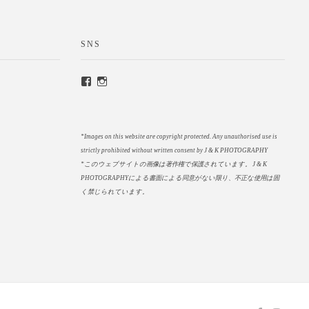
SNS
*Images on this website are copyright protected. Any unauthorised use is
strictly prohibited without written consent by J & K PHOTOGRAPHY
*このウェブサイトの画像は著作権で保護されています。
J & K
PHOTOGRAPHYによる書面による同意がない限り、不正な使用は固
く禁じられています。