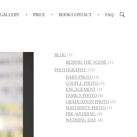
GALLERY
PRICE
BOOK/CONTACT
FAQ
BLOG
(1)
BEHIND THE SCENE
(1)
PHOTOGRAPHY
(15)
BABY PHOTO
(2)
COUPLE PHOTO
(1)
ENGAGEMENT
(1)
FAMILY PHOTO
(6)
GRADUATION PHOTO
(1)
MATERNITY PHOTO
(1)
PRE-WEDDING
(4)
WEDDING DAY
(4)