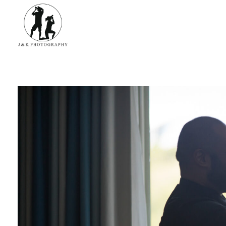
James & Kina Photography in Guam グアム ウエディングフォト・家族写真ならJ&K PHOTOGRAPHY
We photograph your special day! グアムで写真撮影！結婚式、家族写真、ベビーフォトのカメラマン ジェイムス＆キナのウェブサイト