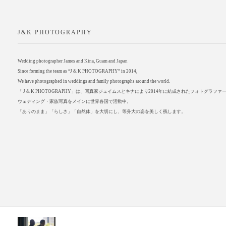
J&K PHOTOGRAPHY
Wedding photographer James and Kina, Guam and Japan
Since forming the team as “J & K PHOTOGRAPHY” in 2014,
We have photographed in weddings and family photographs around the world.
「 J & K PHOTOGRAPHY」は、写真家ジェイムスとキナにより2014年に結成されたフォトグラフ
ウェディング・家族写真をメインに世界各国で活動中。
「ありのまま」「らしさ」「自然体」を大切にし、等身大の姿を美しく残します。