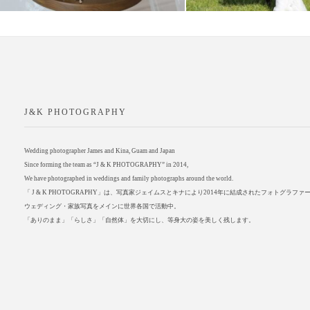
J&K PHOTOGRAPHY
Wedding photographer James and Kina, Guam and Japan
Since forming the team as “J & K PHOTOGRAPHY” in 2014,
We have photographed in weddings and family photographs around the world.
「 J & K PHOTOGRAPHY」は、写真家ジェイムスとキナにより2014年に結成されたフォトグラフ
ウェディング・家族写真をメインに世界各国で活動中。
「ありのまま」「らしさ」「自然体」を大切にし、等身大の姿を美しく残します。