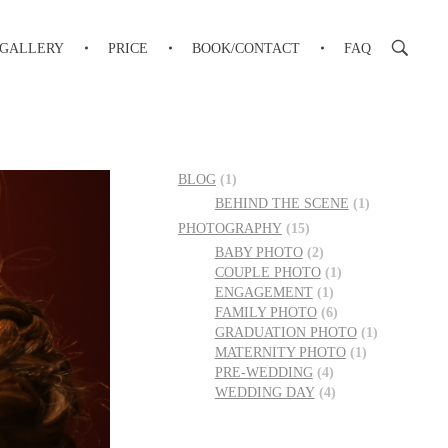
GALLERY
PRICE
BOOK/CONTACT
FAQ
BLOG
(1)
BEHIND THE SCENE
(1)
PHOTOGRAPHY
(15)
BABY PHOTO
(2)
COUPLE PHOTO
(1)
ENGAGEMENT
(1)
FAMILY PHOTO
(6)
GRADUATION PHOTO
(1)
MATERNITY PHOTO
(1)
PRE-WEDDING
(4)
WEDDING DAY
(4)