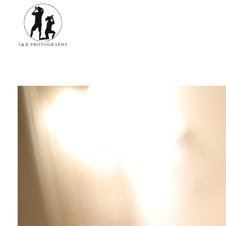
James & Kina Photography in Guam グアム ウエディングフォト・家族写真ならJ&K PHOTOGRAPHY
We photograph your special day! グアムで写真撮影！結婚式、家族写真、ベビーフォトのカメラマン ジェイムス＆キナのウェブサイト