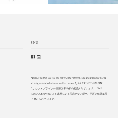
SNS
*Images on this website are copyright protected. Any unauthorised use is
strictly prohibited without written consent by J & K PHOTOGRAPHY
*このウェブサイトの画像は著作権で保護されています。
J & K
PHOTOGRAPHYによる書面による同意がない限り、不正な使用は固
く禁じられています。