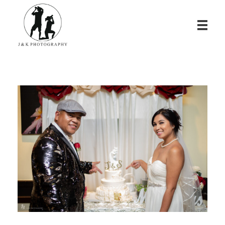
James & Kina Photography in Guam グアム ウエディングフォト・家族写真ならJ&K PHOTOGRAPHY
We photograph your special day! グアムで写真撮影！結婚式、家族写真、ベビーフォトのカメラマン ジェイムス＆キナのウェブサイト