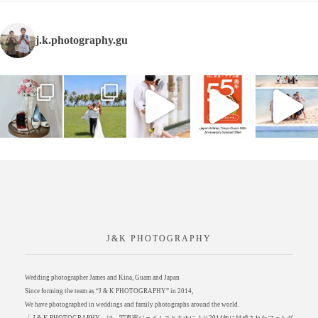
j.k.photography.gu
J&K PHOTOGRAPHY
Wedding photographer James and Kina, Guam and Japan
Since forming the team as “J & K PHOTOGRAPHY” in 2014,
We have photographed in weddings and family photographs around the world.