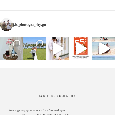
j.k.photography.gu
J&K PHOTOGRAPHY
Wedding photographer James and Kina, Guam and Japan