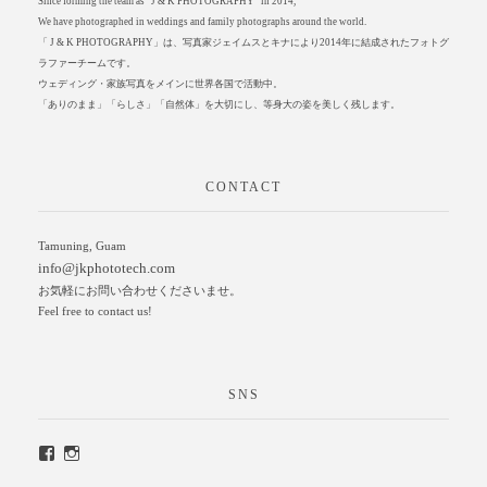
Since forming the team as “J & K PHOTOGRAPHY” in 2014,
We have photographed in weddings and family photographs around the world.
「 J & K PHOTOGRAPHY」は、写真家ジェイムスとキナにより2014年に結成されたフォトグ
ラファーチームです。
ウェディング・家族写真をメインに世界各国で活動中。
「ありのまま」「らしさ」「自然体」を大切にし、等身大の姿を美しく残します。
CONTACT
Tamuning, Guam
info@jkphototech.com
お気軽にお問い合わせくださいませ。
Feel free to contact us!
SNS