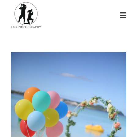
James & Kina Photography in Guam グアム ウエディングフォト・家族写真ならJ&K PHOTOGRAPHY
We photograph your special day! グアムで写真撮影！結婚式、家族写真、ベビーフォトのカメラマン ジェイムス＆キナのウェブサイト