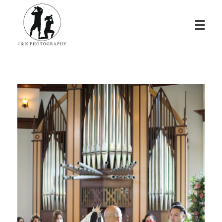
James & Kina Photography in Guam グアム ウエディングフォト・家族写真ならJ&K PHOTOGRAPHY
We photograph your special day! グアムで写真撮影！結婚式、家族写真、ベビーフォトのカメラマン ジェイムス＆キナのウェブサイト