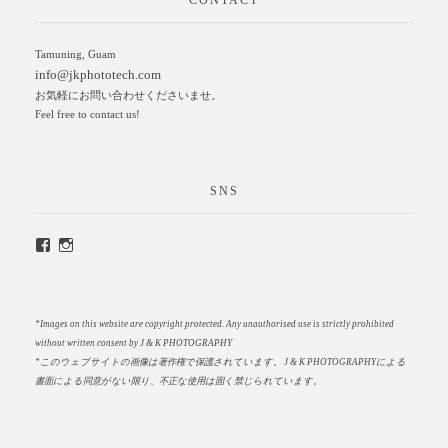
CONTACT
Tamuning, Guam
info@jkphototech.com
お気軽にお問い合わせくださいませ。
Feel free to contact us!
SNS
*Images on this website are copyright protected. Any unauthorised use is strictly prohibited
without written consent by J & K PHOTOGRAPHY
*このウェブサイトの画像は著作権で保護されています。
J & K PHOTOGRAPHYによる
書面による同意がない限り、不正な使用は固く禁じられています。