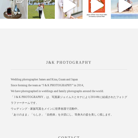
J&K PHOTOGRAPHY
Wedding photographer James and Kina, Guam and Japan
Since forming the team as “J & K PHOTOGRAPHY” in 2014,
We have photographed in weddings and family photographs around the world.
「 J & K PHOTOGRAPHY」は、写真家ジェイムスとキナにより2014年に結成されたフォトグ
ラファーチームです。
ウェディング・家族写真をメインに世界各国で活動中。
「ありのまま」「らしさ」「自然体」を大切にし、等身大の姿を美しく残します。