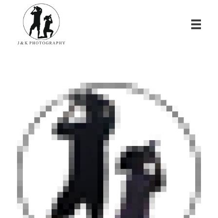
James & Kina Photography in Guam グアム ウエディングフォト・家族写真ならJ&K PHOTOGRAPHY
We photograph your special day! グアムで写真撮影！結婚式、家族写真、ベビーフォトのカメラマン ジェイムス＆キナのウェブサイト