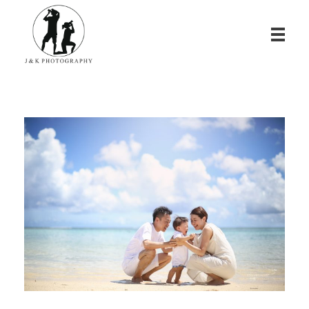
James & Kina Photography in Guam グアム ウエディングフォト・家族写真ならJ&K PHOTOGRAPHY
We photograph your special day! グアムで写真撮影！結婚式、家族写真、ベビーフォトのカメラマン ジェイムス＆キナのウェブサイト