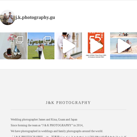
j.k.photography.gu
J&K PHOTOGRAPHY
Wedding photographer James and Kina, Guam and Japan
Since forming the team as “J & K PHOTOGRAPHY” in 2014,
We have photographed in weddings and family photographs around the world.