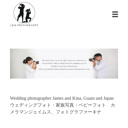
James & Kina Photography in Guam グアム ウエディングフォト・家族写真ならJ&K PHOTOGRAPHY
We photograph your special day! グアムで写真撮影！結婚式、家族写真、ベビーフォトのカメラマン ジェイムス＆キナのウェブサイト
Wedding photographer James and Kina, Guam and Japan
ウェディングフォト・家族写真・ベビーフォト カ
メラマンジェイムス、フォトグラファーキナ