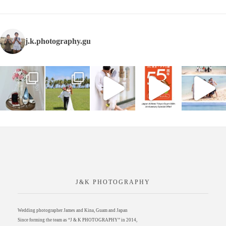
j.k.photography.gu
J&K PHOTOGRAPHY
Wedding photographer James and Kina, Guam and Japan
Since forming the team as “J & K PHOTOGRAPHY” in 2014,