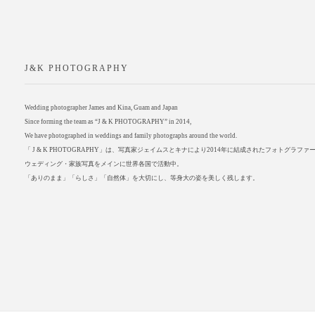
J&K PHOTOGRAPHY
Wedding photographer James and Kina, Guam and Japan
Since forming the team as “J & K PHOTOGRAPHY” in 2014,
We have photographed in weddings and family photographs around the world.
「 J & K PHOTOGRAPHY」は、写真家ジェイムスとキナにより2014年に結成されたフォトグラフ
ウェディング・家族写真をメインに世界各国で活動中。
「ありのまま」「らしさ」「自然体」を大切にし、等身大の姿を美しく残します。