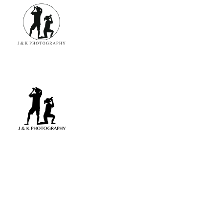
James & Kina Photography in Guam グアム ウエディングフォト・家族写真ならJ&K PHOTOGRAPHY
We photograph your special day! グアムで写真撮影！結婚式、家族写真、ベビーフォトのカメラマン ジェイムス＆キナのウェブサイト