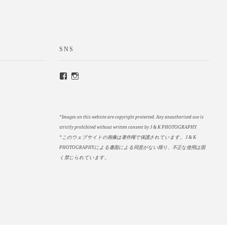
SNS
*Images on this website are copyright protected. Any unauthorised use is
strictly prohibited without written consent by J & K PHOTOGRAPHY
*このウェブサイトの画像は著作権で保護されています。
J & K
PHOTOGRAPHYによる書面による同意がない限り、不正な使用は固
く禁じられています。