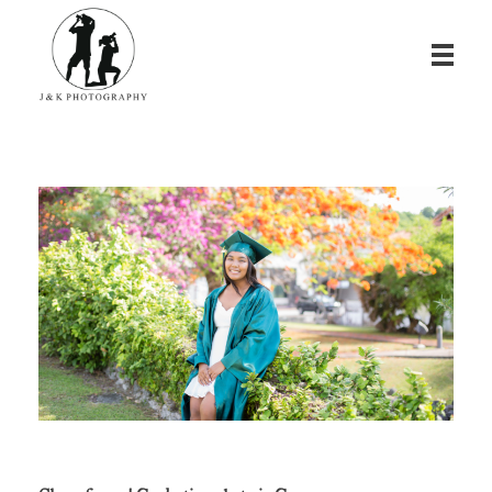
James & Kina Photography in Guam グアム ウエディングフォト・家族写真ならJ&K PHOTOGRAPHY
We photograph your special day! グアムで写真撮影！結婚式、家族写真、ベビーフォトのカメラマン ジェイムス＆キナのウェブサイト