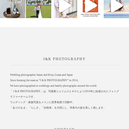
J&K PHOTOGRAPHY
Wedding photographer James and Kina, Guam and Japan
Since forming the team as “J & K PHOTOGRAPHY” in 2014,
We have photographed in weddings and family photographs around the world.
「 J & K PHOTOGRAPHY」は、写真家ジェイムスとキナにより2014年に結成されたフォトグ
ラファーチームです。
ウェディング・家族写真をメインに世界各国で活動中。
「ありのまま」「らしさ」「自然体」を大切にし、等身大の姿を美しく残します。