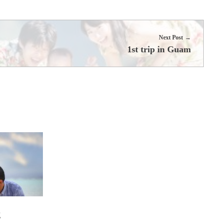
Next Post
1st trip in Guam
g