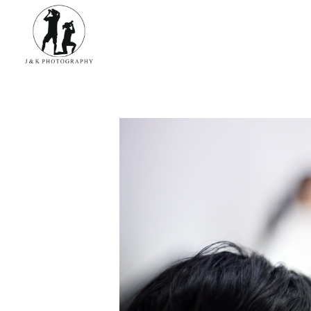
James & Kina Photography in Guam グアム ウエディングフォト・家族写真ならJ&K PHOTOGRAPHY
We photograph your special day! グアムで写真撮影！結婚式、家族写真、ベビーフォトのカメラマン ジェイムス＆キナのウェブサイト