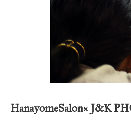
HanayomeSalon× J&K 